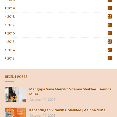
2019
33
2018
25
2017
82
2016
93
2015
29
4
2014
25
2013
8
RECENT POSTS
Mengapa Saya Memilih Vitamin Shaklee | Aeinna
Musa
October 12, 2023
Kepentingan Vitamin C Shaklee| Aeinna Musa
October 12, 2023