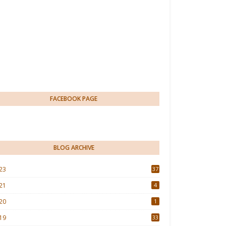
FACEBOOK PAGE
BLOG ARCHIVE
23
37
21
4
20
1
19
33