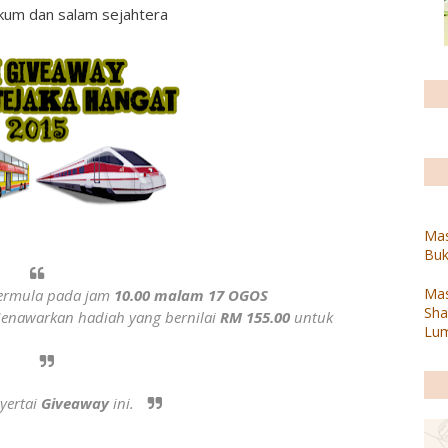
kum dan salam sejahtera
Mas
Buk
Mas
ermula pada jam
10.00 malam 17 OGOS
Sha
enawarkan hadiah yang bernilai
RM 155.00
untuk
Lum
yertai
Giveaway
ini.