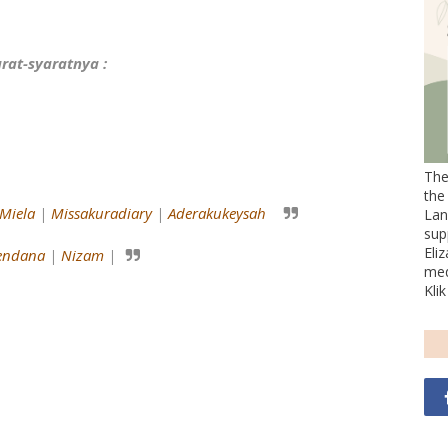
rat-syaratnya :
The
the
 Miela
|
Missakuradiary
|
Aderakukeysah
Lan
sup
Eli
endana
|
Nizam
|
med
Kli