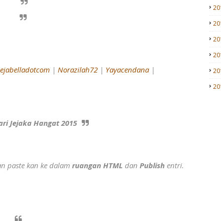
20
20
20
20
ejabelladotcom
|
Norazilah72
|
Yayacendana
|
20
20
ari Jejaka Hangat 2015
an paste kan ke dalam
ruangan HTML
dan
Publish
entri.