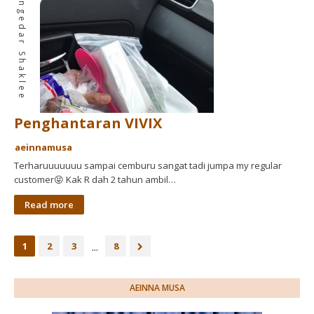
Pengedar Shaklee
Penghantaran VIVIX
aeinnamusa
Terharuuuuuuu sampai cemburu sangat tadi jumpa my regular
customer😝 Kak R dah 2 tahun ambil…
Read more
...
1
2
3
8
AEINNA MUSA