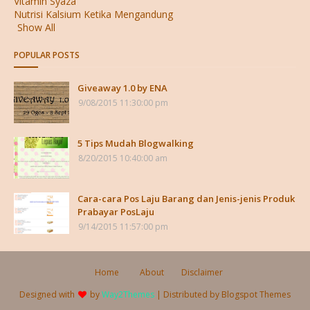
Vitamin Syaza
Nutrisi Kalsium Ketika Mengandung
Show All
POPULAR POSTS
Giveaway 1.0 by ENA
9/08/2015 11:30:00 pm
5 Tips Mudah Blogwalking
8/20/2015 10:40:00 am
Cara-cara Pos Laju Barang dan Jenis-jenis Produk
Prabayar PosLaju
9/14/2015 11:57:00 pm
Home
About
Disclaimer
Designed with
by
Way2Themes
| Distributed by
Blogspot Themes